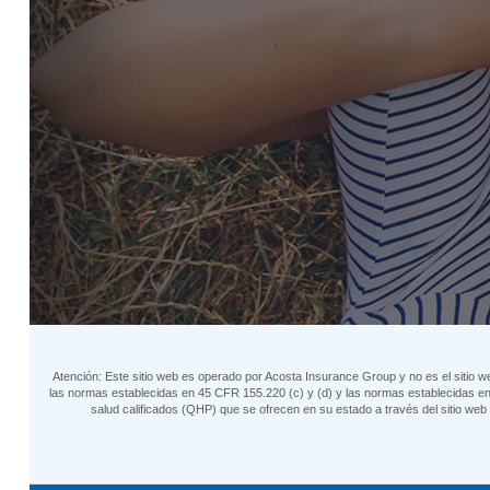
Atención: Este sitio web es operado por Acosta Insurance Group y no es el sitio w
las normas establecidas en 45 CFR 155.220 (c) y (d) y las normas establecidas en 
salud calificados (QHP) que se ofrecen en su estado a través del sitio w