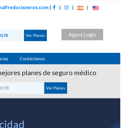
alfredocisneros.com
|
|
|
|
Agent Login
cias
Contáctenos
mejores planes de seguro médico
cidad