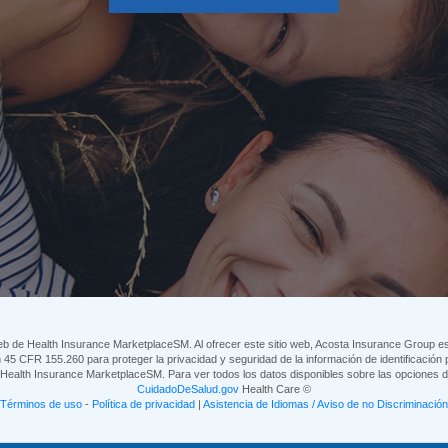
eb de Health Insurance MarketplaceSM. Al ofrecer este sitio web, Acosta Insurance Group esta
45 CFR 155.260 para proteger la privacidad y seguridad de la información de identificación p
eb Health Insurance MarketplaceSM. Para ver todos los datos disponibles sobre las opciones
CuidadoDeSalud.gov
Health Care ©
Términos de uso
-
Política de privacidad
|
Asistencia de Idiomas / Aviso de no Discriminación