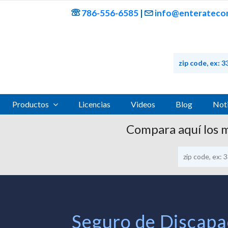
786-556-6585
|
info@enteratecon
Productos
Licencias
Videos
Blog
Noti
Compara aquí los 
Seguro de Discapa