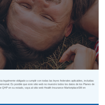
 legalmente obligado a cumplir con todas las leyes federales aplicables, incluidas
ersonal. Es posible que este sitio web no muestre todos los datos de los Planes de
 de QHP en su estado, vaya al sitio web Health Insurance MarketplaceSM en