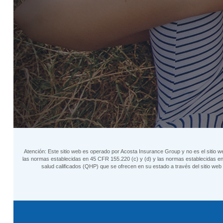
Atención: Este sitio web es operado por Acosta Insurance Group y no es el sitio w
las normas establecidas en 45 CFR 155.220 (c) y (d) y las normas establecidas en 
salud calificados (QHP) que se ofrecen en su estado a través del sitio w