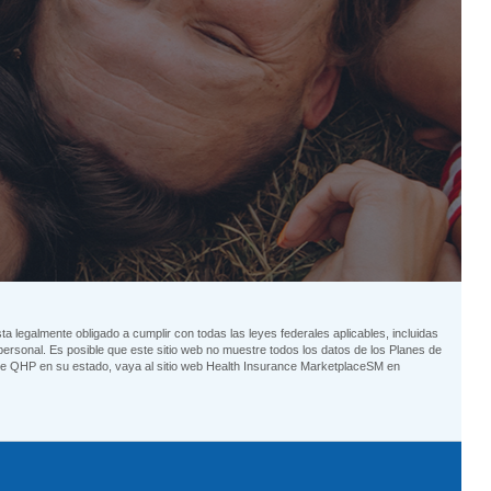
 legalmente obligado a cumplir con todas las leyes federales aplicables, incluidas
ersonal. Es posible que este sitio web no muestre todos los datos de los Planes de
 de QHP en su estado, vaya al sitio web Health Insurance MarketplaceSM en