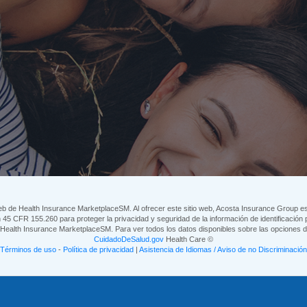
eb de Health Insurance MarketplaceSM. Al ofrecer este sitio web, Acosta Insurance Group esta
45 CFR 155.260 para proteger la privacidad y seguridad de la información de identificación p
eb Health Insurance MarketplaceSM. Para ver todos los datos disponibles sobre las opciones
CuidadoDeSalud.gov
Health Care ©
Términos de uso
-
Política de privacidad
|
Asistencia de Idiomas / Aviso de no Discriminación