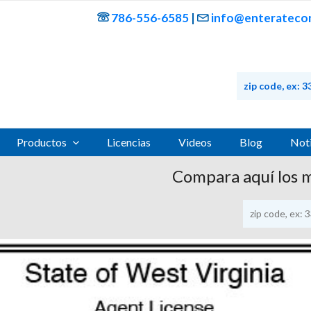
786-556-6585
|
info@enteratecon
Productos
Licencias
Videos
Blog
Noti
Compara aquí los 