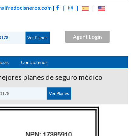
alfredocisneros.com
|
|
|
|
Agent Login
cias
Contáctenos
mejores planes de seguro médico